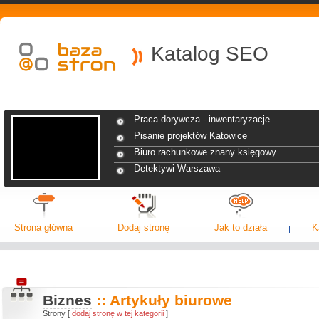
Katalog SEO
Praca dorywcza - inwentaryzacje
Pisanie projektów Katowice
Biuro rachunkowe znany księgowy
Detektywi Warszawa
Strona główna
Dodaj stronę
Jak to działa
K
Biznes
:: Artykuły biurowe
Strony [
dodaj stronę w tej kategorii
]