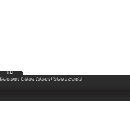
linki
Katalog stron
|
Reklama
|
Polecamy
|
Polityka prywatności
|