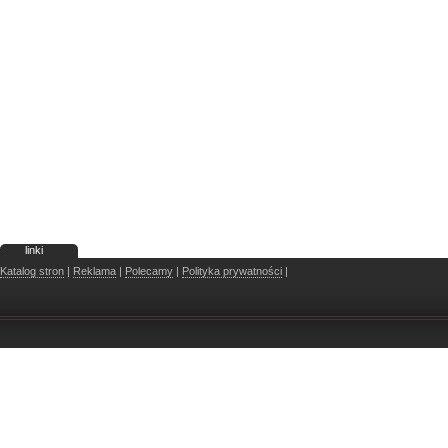
linki
Katalog stron
|
Reklama
|
Polecamy
|
Polityka prywatności
|