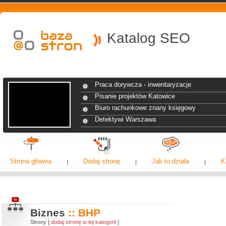
Katalog SEO
Praca dorywcza - inwentaryzacje
Pisanie projektów Katowice
Biuro rachunkowe znany księgowy
Detektywi Warszawa
Strona główna
Dodaj stronę
Jak to działa
K
Biznes
:: BHP
Strony [
dodaj stronę w tej kategorii
]