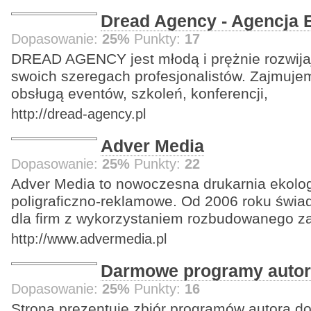
Dread Agency - Agencja 
Dopasowanie:
25%
Punkty:
17
DREAD AGENCY jest młodą i prężnie rozwijaj
swoich szeregach profesjonalistów. Zajmuj
obsługą eventów, szkoleń, konferencji,
http://dread-agency.pl
Adver Media
Dopasowanie:
25%
Punkty:
22
Adver Media to nowoczesna drukarnia ekolog
poligraficzno-reklamowe. Od 2006 roku świ
dla firm z wykorzystaniem rozbudowanego z
http://www.advermedia.pl
Darmowe programy auto
Dopasowanie:
25%
Punkty:
16
Strona prezentuje zbiór programów autora d