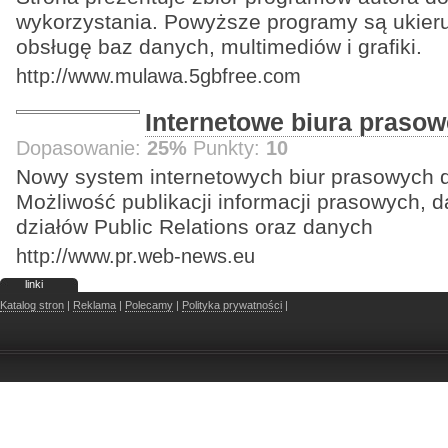
wykorzystania. Powyższe programy są ukie
obsługę baz danych, multimediów i grafiki.
http://www.mulawa.5gbfree.com
Internetowe biura prasow
Dopasowanie:
25%
Punkty:
10
Nowy system internetowych biur prasowych dla 
Możliwość publikacji informacji prasowych,
działów Public Relations oraz danych
http://www.pr.web-news.eu
linki
Katalog stron
|
Reklama
|
Polecamy
|
Polityka prywatności
|