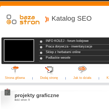
Katalog SEO
INFO KOLEJ - forum kolejowe
Praca dorywcza - inwentaryzacje
Sklep z herbatami online
Podlaskie wesele
Strona główna
Dodaj stronę
Jak to działa
K
projekty graficzne
ilość stron: 9