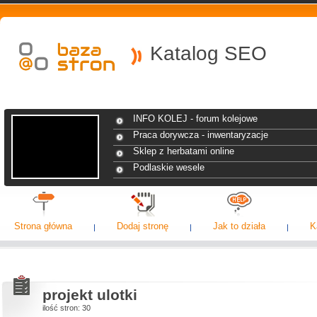
Katalog SEO
INFO KOLEJ - forum kolejowe
Praca dorywcza - inwentaryzacje
Sklep z herbatami online
Podlaskie wesele
Strona główna
Dodaj stronę
Jak to działa
K
projekt ulotki
ilość stron: 30